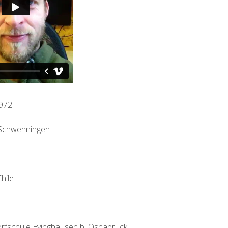
1972
n-Schwenningen
hile
orfschule Evinghausen b. Osnabrück