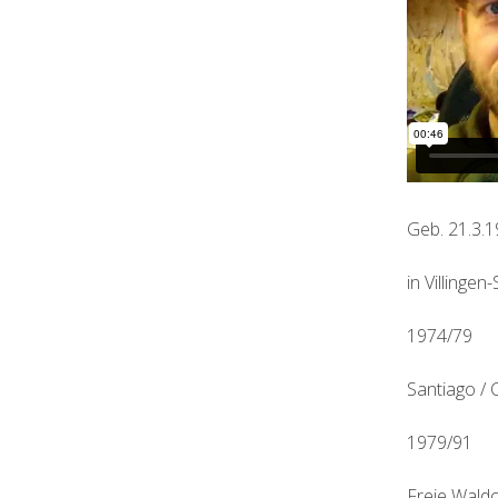
Geb. 21.3.
in Villinge
1974/79
Santiago / C
1979/91
Freie Wald