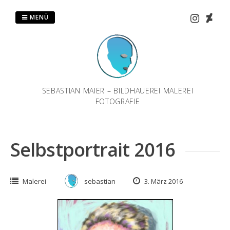
Zum
Inhalt
MENÜ
springen
SEBASTIAN MAIER – BILDHAUEREI MALEREI
FOTOGRAFIE
Selbstportrait 2016
Malerei
sebastian
3. März 2016